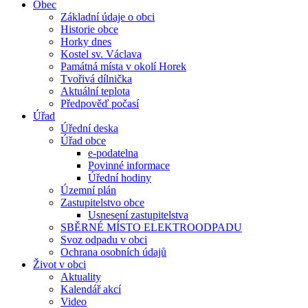
Obec
Základní údaje o obci
Historie obce
Horky dnes
Kostel sv. Václava
Památná místa v okolí Horek
Tvořivá dílnička
Aktuální teplota
Předpověď počasí
Úřad
Úřední deska
Úřad obce
e-podatelna
Povinné informace
Úřední hodiny
Územní plán
Zastupitelstvo obce
Usnesení zastupitelstva
SBĚRNÉ MÍSTO ELEKTROODPADU
Svoz odpadu v obci
Ochrana osobních údajů
Život v obci
Aktuality
Kalendář akcí
Video