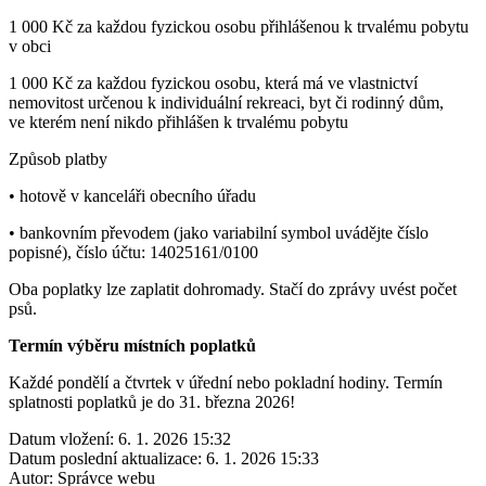
1 000 Kč za každou fyzickou osobu přihlášenou k trvalému pobytu
v obci
1 000 Kč za každou fyzickou osobu, která má ve vlastnictví
nemovitost určenou k individuální rekreaci, byt či rodinný dům,
ve kterém není nikdo přihlášen k trvalému pobytu
Způsob platby
• hotově v kanceláři obecního úřadu
• bankovním převodem (jako variabilní symbol uvádějte číslo
popisné), číslo účtu: 14025161/0100
Oba poplatky lze zaplatit dohromady. Stačí do zprávy uvést počet
psů.
Termín výběru místních poplatků
Každé pondělí a čtvrtek v úřední nebo pokladní hodiny. Termín
splatnosti poplatků je do 31. března 2026!
Datum vložení:
6. 1. 2026 15:32
Datum poslední aktualizace:
6. 1. 2026 15:33
Autor:
Správce webu