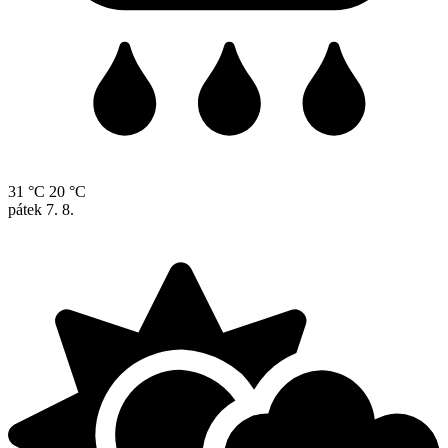
31 °C
20 °C
pátek
7. 8.