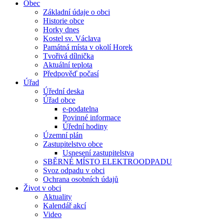
Obec
Základní údaje o obci
Historie obce
Horky dnes
Kostel sv. Václava
Památná místa v okolí Horek
Tvořivá dílnička
Aktuální teplota
Předpověď počasí
Úřad
Úřední deska
Úřad obce
e-podatelna
Povinné informace
Úřední hodiny
Územní plán
Zastupitelstvo obce
Usnesení zastupitelstva
SBĚRNÉ MÍSTO ELEKTROODPADU
Svoz odpadu v obci
Ochrana osobních údajů
Život v obci
Aktuality
Kalendář akcí
Video