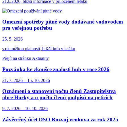
21.6.2026, bližší informace v přiloženém letáku
Omezení spotřeby pitné vody dodávané vodovodem
pro veřejnou potřebu
25. 5.
2026
s okamžitou platností, bližší info v letáku
Přejít na stránku Aktuality
Pozvánka ke zkoušce znalosti hub v roce 2026
21. 7.
2026
–
15. 10.
2026
Oznámení o stanovení počtu členů Zastupitelstva
obce Horky a o počtu členů podpisů na peticích
9. 7.
2026
–
10. 10.
2026
Závěrečný účet DSO Rozvoj venkova za rok 2025