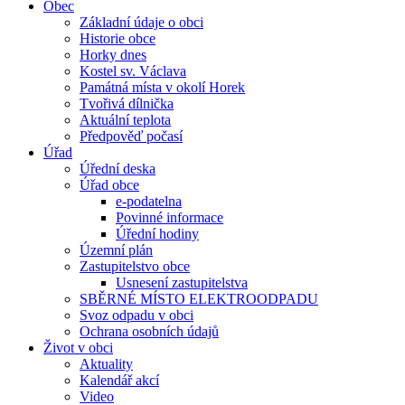
Obec
Základní údaje o obci
Historie obce
Horky dnes
Kostel sv. Václava
Památná místa v okolí Horek
Tvořivá dílnička
Aktuální teplota
Předpověď počasí
Úřad
Úřední deska
Úřad obce
e-podatelna
Povinné informace
Úřední hodiny
Územní plán
Zastupitelstvo obce
Usnesení zastupitelstva
SBĚRNÉ MÍSTO ELEKTROODPADU
Svoz odpadu v obci
Ochrana osobních údajů
Život v obci
Aktuality
Kalendář akcí
Video