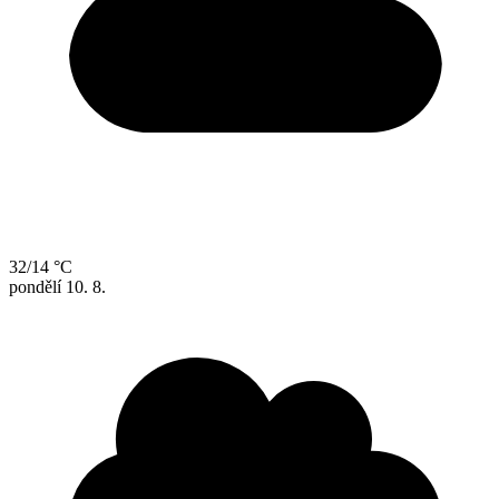
32/14 °C
pondělí
10. 8.