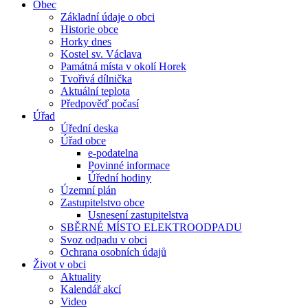
Obec
Základní údaje o obci
Historie obce
Horky dnes
Kostel sv. Václava
Památná místa v okolí Horek
Tvořivá dílnička
Aktuální teplota
Předpověď počasí
Úřad
Úřední deska
Úřad obce
e-podatelna
Povinné informace
Úřední hodiny
Územní plán
Zastupitelstvo obce
Usnesení zastupitelstva
SBĚRNÉ MÍSTO ELEKTROODPADU
Svoz odpadu v obci
Ochrana osobních údajů
Život v obci
Aktuality
Kalendář akcí
Video